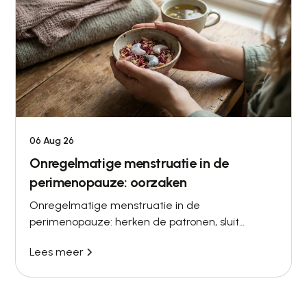
06 Aug 26
Onregelmatige menstruatie in de
perimenopauze: oorzaken
Onregelmatige menstruatie in de
perimenopauze: herken de patronen, sluit
andere oorzaken uit en ontdek wanneer
Lees meer
bloedonderzoek en behandeling zinvol zijn.