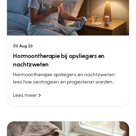
06 Aug 26
Hormoontherapie bij opvliegers en
nachtzweten
Hormoontherapie opvliegers en nachtzweten:
lees hoe oestrogeen en progesteron worden
afgewogen, welke risico’s tellen en hoe Menovia
Lees meer
begeleidt.