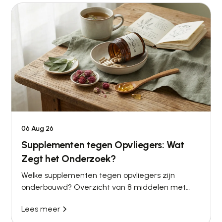
06 Aug 26
Supplementen tegen Opvliegers: Wat
Zegt het Onderzoek?
Welke supplementen tegen opvliegers zijn
onderbouwd? Overzicht van 8 middelen met
bewijsniveau, dosering en aandachtspunten, van
Lees meer
sojaisoflavonen tot black cohosh.