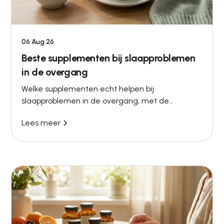
06 Aug 26
Beste supplementen bij slaapproblemen
in de overgang
Welke supplementen echt helpen bij
slaapproblemen in de overgang, met de
wetenschap erachter en wanneer
Lees meer
hormoontherapie een betere aanpak is.