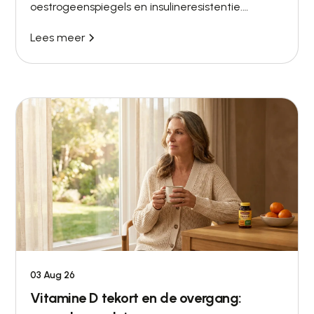
oestrogeenspiegels en insulineresistentie.
Ontdek wat helpt: bloedonderzoek,
Lees meer
krachttraining en hormoontherapie.
03 Aug 26
Vitamine D tekort en de overgang: