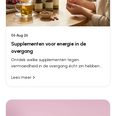
06 Aug 26
Supplementen voor energie in de
overgang
Ontdek welke supplementen tegen
vermoeidheid in de overgang écht zin hebben:
dosering, onderbouwing en het advies van
Lees meer
Menovia's BIG-artsen.