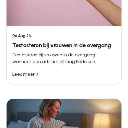
06 Aug 26
Testosteron bij vrouwen in de overgang
Testosteron bij vrouwen in de overgang:
wanneer een arts het bij laag libido kan
overwegen, wat niet is onderbouwd en hoe
Lees meer
monitoring werkt.