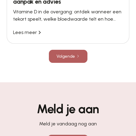
aanpak en advies
Vitamine D in de overgang: ontdek wanneer een
tekort speelt, welke bloedwaarde telt en hoe
Menovia de dosis D3 met artsbegeleiding op
Lees meer
jouw uitslag afstemt.
Volgende
Meld je aan
Meld je vandaag nog aan