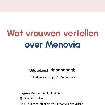
Wat vrouwen vertellen
over Menovia
Uitstekend
5
Gebaseerd op
11
Recensies
Eugenie Mulder
Roos
Geverifieerde klant
Geveri
apie in
Heel blij met dit traject! Er werd zorgvuldig
Superbl