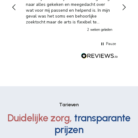
naar alles gekeken en meegedacht over
dagelij
wat voor mij passend en helpend is. In mijn
het uit
geval was het soms een behoorlijke
microbi
tten.
zoektocht maar de arts is flexibel te
waardev
bereiken en dacht echt goed mee in alles. Ik
darmge
n geleden
2 weken geleden
r naar
had het gevoel dat er goed naar mij werd
gestart
en
geluisterd zodat de zorg die ik kreeg echt
mij nu 
Pauze
enstond
passend is voor mij. Ja - het is een
nauweli
 wilde
financiele investering maar een die mij heel
ist met
veel heeft opgeleverd en hopenlijk ook zal
elijk
blijven renderen in de toekomst.
. Wat
en de
eggen.
odern,
Tarieven
Duidelijke zorg,
transparante
, stel
prijzen
het
haam en