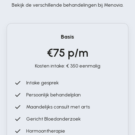
het
Bekijk de verschillende behandelingen bij Menovia.
eve
n en
orstelt
 en
Basis
 die
ensen op
€75 p/m
Kosten intake: € 350 eenmalig
Intake gesprek
Persoonlijk behandelplan
Maandelijks consult met arts
Gericht Bloedonderzoek
Hormoontherapie