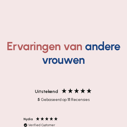
Ervaringen van
andere
vrouwen
Uitstekend
5
Gebaseerd op
11
Recensies
Nydia
Eugenie
Verified Customer
Verif