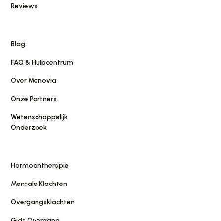
Voor vrouwen met hormonale klachten, in elke
Reviews
levensfase: van menstruatieproblemen tot
overgangsklachten of burn-out symptomen.
Blog
FAQ & Hulpcentrum
Over Menovia
Onze Partners
Wetenschappelijk
Onderzoek
Hormoontherapie
Mentale Klachten
Overgangsklachten
Gids Overgang